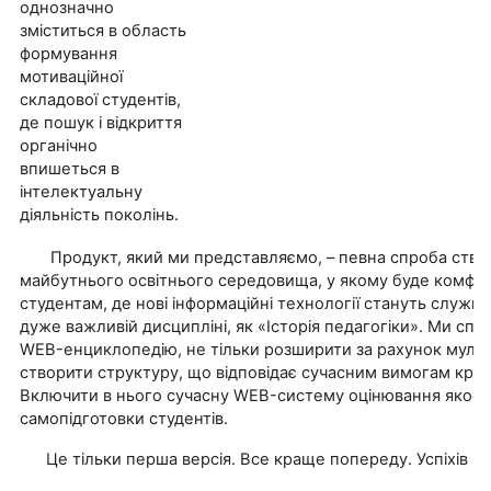
однозначно
зміститься в область
формування
мотиваційної
складової студентів,
де пошук і відкриття
органічно
впишеться в
інтелектуальну
діяльність поколінь.
Продукт, який ми представляємо, – певна спроба ство
майбутнього освітнього середовища, у якому буде комфорт
студентам, де нові інформаційні технології стануть служити
дуже важливій дисципліні, як «Історія педагогіки». Ми с
WEB-енциклопедію, не тільки розширити за рахунок мульти
створити структуру, що відповідає сучасним вимогам кре
Включити в нього сучасну WEB-систему оцінювання якості 
самопідготовки студентів.
Це тільки перша версія. Все краще попереду. Успіхів В