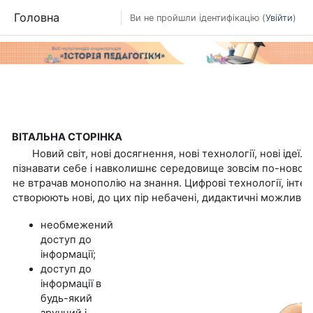
Головна
Ви не пройшли ідентифікацію (
Увійти
)
Перейти до головного вмісту
ВІТАЛЬНА СТОРІНКА
Новий світ, нові досягнення, нові технології, нові ідеї. 
пізнавати себе і навколишнє середовище зовсім по-новому
не втрачав монополію на знання. Цифрові технології, інт
створюють нові, до цих пір небачені, дидактичні можливост
необмежений
доступ до
інформації;
доступ до
інформації в
будь-який