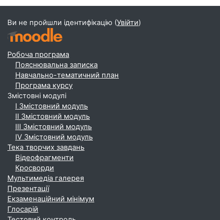
Ви не пройшли ідентифікацію (
Увійти
)
Робоча програма
Пояснювальна записка
Навчально-тематичний план
Програма курсу
Змістовні модулі
І Змістовний модуль
ІІ Змістовний модуль
ІІІ Змістовний модуль
ІV Змістовний модуль
Тека творчих завдань
Відеофрагменти
Кросворди
Мультимедіа галерея
Презентації
Екзаменаційний мінімум
Глосарій
Тестовий контроль