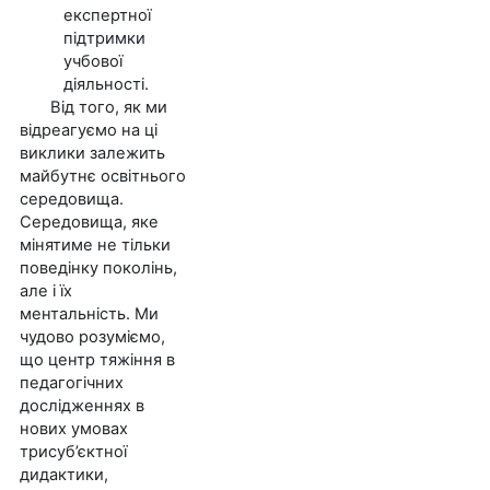
експертної
підтримки
учбової
діяльності.
Від того, як ми
відреагуємо на ці
виклики залежить
майбутнє освітнього
середовища.
Середовища, яке
мінятиме не тільки
поведінку поколінь,
але і їх
ментальність. Ми
чудово розуміємо,
що центр тяжіння в
педагогічних
дослідженнях в
нових умовах
трисуб’єктної
дидактики,