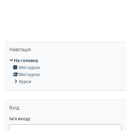
Пропустити Навігація
Навігація
На головну
Мої курси
Мої курси
Курси
Пропустити Вхід
Вхід
Ім’я входу