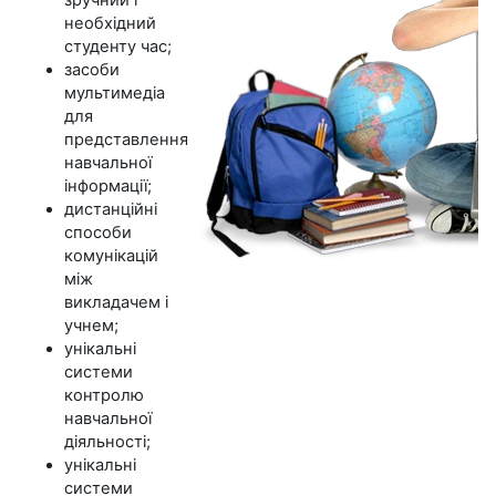
зручний і
необхідний
студенту час;
засоби
мультимедіа
для
представлення
навчальної
інформації;
дистанційні
способи
комунікацій
між
викладачем і
учнем;
унікальні
системи
контролю
навчальної
діяльності;
унікальні
системи