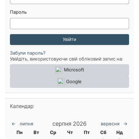
Пароль
Забули пароль?
Увійдіть, використовуючи свій обліковий запис на:
Microsoft
Google
Пропустити Календар
Календар
серпня 2026
←
липня
вересня
→
Понеділок
Вівторок
Середа
Четвер
П'ятниця
Субота
Неділя
Пн
Вт
Ср
Чт
Пт
Сб
Нд
Немає подій, субо
Немає поді